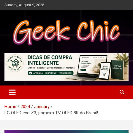
Skip
Sunday, August 9, 2026
to
content
Tecnologia, games, gadgets, apps, novidades e design
Geek Chic
Home
2024
January
LG OLED evo Z3, primeira TV OLED 8K do Brasil!