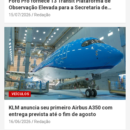
Ford Pro fornece 13 Transit Plataforma de
Observação Elevada para a Secretaria de
Segurança Pública da Bahia
15/07/2026
Redação
.VEÍCULOS
KLM anuncia seu primeiro Airbus A350 com
entrega prevista até o fim de agosto
16/06/2026
Redação