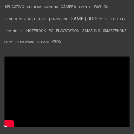
APLICATIVO
CÂMERA
FASHION
CELULAR
COZINHA
EVENTO
GAME | JOGOS
FONE DE OUVIDO | HEADSET | EARPHONE
HELLO KITTY
NOTEBOOK
PC
PLAYSTATION
SAMSUNG
SMARTPHONE
iPHONE
LG
STEAM
XBOX
SONY
STAR WARS