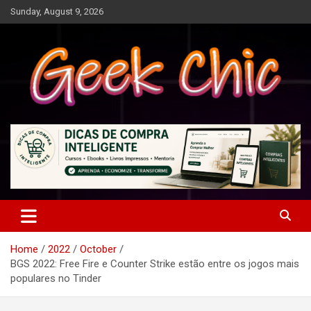
Skip
Sunday, August 9, 2026
to
content
Tecnologia, games, gadgets, apps, novidades e design
Geek Chic
Home
2022
October
BGS 2022: Free Fire e Counter Strike estão entre os jogos mais
populares no Tinder