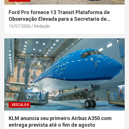
Ford Pro fornece 13 Transit Plataforma de
Observação Elevada para a Secretaria de
Segurança Pública da Bahia
15/07/2026
Redação
.VEÍCULOS
KLM anuncia seu primeiro Airbus A350 com
entrega prevista até o fim de agosto