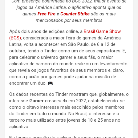
Com presença confirmada no BGS 2022, maior evento de
jogos da América Latina, o aplicativo aponta que os
games
Free Fire
e
Counter Strike
são os mais
mencionados por seus membros
Após dois anos de edições online, a
Brasil Game Show
(BGS)
, considerada a maior feira de games da América
Latina, volta a acontecer em São Paulo, de 6 a 12 de
outubro, tendo o Tinder como um de seus expositores. E,
para celebrar o universo gamer e seus fãs, o maior
aplicativo de namoro do mundo realizou um levantamento
que revela os jogos favoritos de seus membros e, claro,
como a paixão por games pode ajudar na missão de
encontrar um duo.
Os dados recentes do Tinder mostram que, globalmente, o
interesse
Gamer
cresceu 4x em 2022, estabelecendo-se
como o oitavo interesse mais escolhido pelos membros
do Tinder em todo o mundo. No Brasil, o interesse é o
terceiro mais utilizado entre jovens de 18 e 25 anos no
aplicativo.
Na terceira posição do ranking dos jogos mais populares