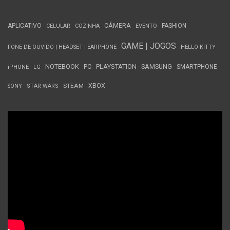
APLICATIVO
CÂMERA
FASHION
CELULAR
COZINHA
EVENTO
GAME | JOGOS
FONE DE OUVIDO | HEADSET | EARPHONE
HELLO KITTY
NOTEBOOK
PC
PLAYSTATION
SAMSUNG
SMARTPHONE
iPHONE
LG
STEAM
XBOX
SONY
STAR WARS