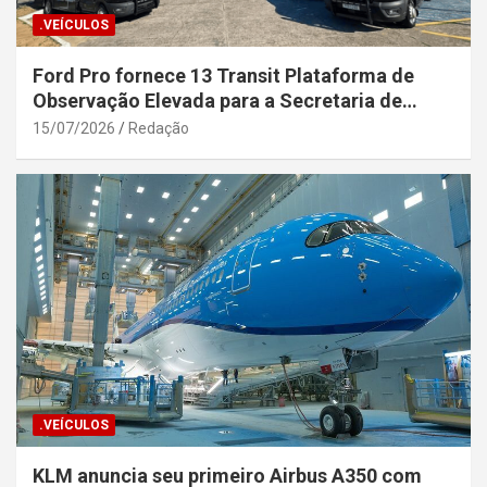
.VEÍCULOS
Ford Pro fornece 13 Transit Plataforma de
Observação Elevada para a Secretaria de
Segurança Pública da Bahia
15/07/2026
Redação
.VEÍCULOS
KLM anuncia seu primeiro Airbus A350 com