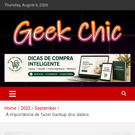
Skip
Thursday, August 6, 2026
to
content
Tecnologia, games, gadgets, apps, novidades e design
Geek Chic
Home
2022
September
A importância de fazer backup dos dados