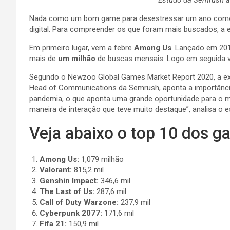
Nada como um bom game para desestressar um ano como 2
digital. Para compreender os que foram mais buscados, a
Em primeiro lugar, vem a febre
Among Us
. Lançado em 201
mais de
um milhão
de buscas mensais. Logo em seguida
Segundo o Newzoo Global Games Market Report 2020, a expec
Head of Communications da Semrush, aponta a importânci
pandemia, o que aponta uma grande oportunidade para o 
maneira de interação que teve muito destaque”, analisa o es
Veja abaixo o top 10 dos 
Among Us:
1,079 milhão
Valorant:
815,2 mil
Genshin Impact:
346,6 mil
The Last of Us:
287,6 mil
Call of Duty Warzone:
237,9 mil
Cyberpunk 2077:
171,6 mil
Fifa 21:
150,9 mil