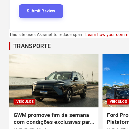
This site uses Akismet to reduce spam.
Learn how your comme
TRANSPORTE
.VEÍCULOS
.VEÍCULOS
GWM promove fim de semana
Ford Pro
com condições exclusivas para
Platafor
o Wey 07
Elevada 