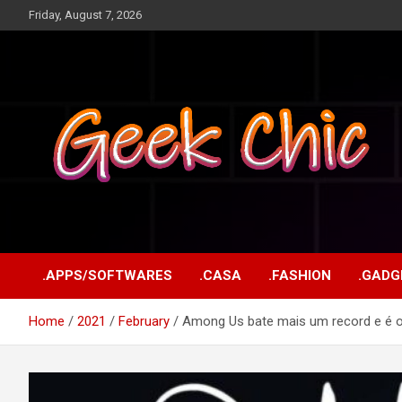
Skip
Friday, August 7, 2026
to
content
Tecnologia, games, gadgets, apps, novidades e design
Geek Chic
.APPS/SOFTWARES
.CASA
.FASHION
.GADG
Home
2021
February
Among Us bate mais um record e é 