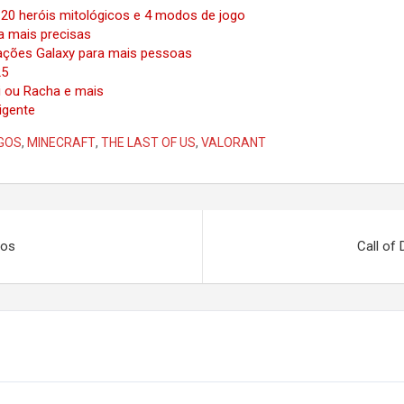
 20 heróis mitológicos e 4 modos de jogo
a mais precisas
vações Galaxy para mais pessoas
25
i ou Racha e mais
ligente
OGOS
,
MINECRAFT
,
THE LAST OF US
,
VALORANT
tos
Call of