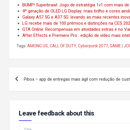
BUMP! Superbrawl: Jogo de estratégia 1v1 com mais de
4ª geração de OLED LG Display: mais brilho e cores aind
Galaxy A57 5G e A37 5G: levando as mais recentes ino
LG recebe mais de 100 prêmios e distinções na CES 20
GTA Online: Recompensas em atividades extras e no Va
After Effects e Premiere Pro : edição de vídeo mais inte
Tags:
AMONG US
,
CALL OF DUTY
,
Cyberpunk 2077
,
GAME | J
Post
Pibox – app de entregas mais ágil com redução de cus
navigation
Leave feedback about this