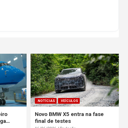
.NOTÍCIAS
.VEÍCULOS
iro
Novo BMW X5 entra na fase
ega
final de testes
gosto