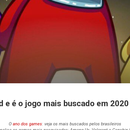
 e é o jogo mais buscado em 2020
O
ano dos games
: veja os mais buscados pelos brasileiros
nalisa os games mais pesquisados; Among Us, Valorant e Genshin I