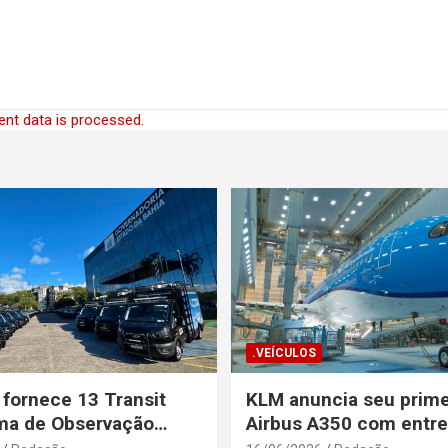
nt data is processed.
.VEÍCULOS
 fornece 13 Transit
KLM anuncia seu prime
ma de Observação
Airbus A350 com entr
para a Secretaria de
prevista até o fim de a