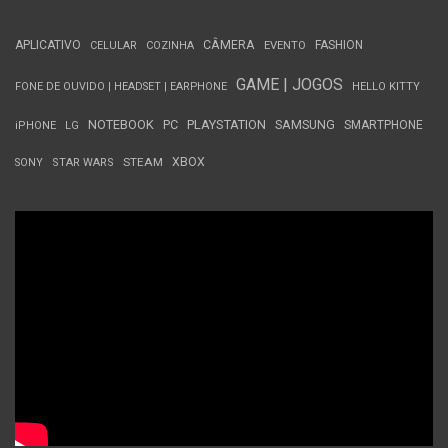
APLICATIVO
CÂMERA
FASHION
CELULAR
COZINHA
EVENTO
GAME | JOGOS
FONE DE OUVIDO | HEADSET | EARPHONE
HELLO KITTY
NOTEBOOK
PC
PLAYSTATION
SAMSUNG
SMARTPHONE
iPHONE
LG
STEAM
XBOX
SONY
STAR WARS