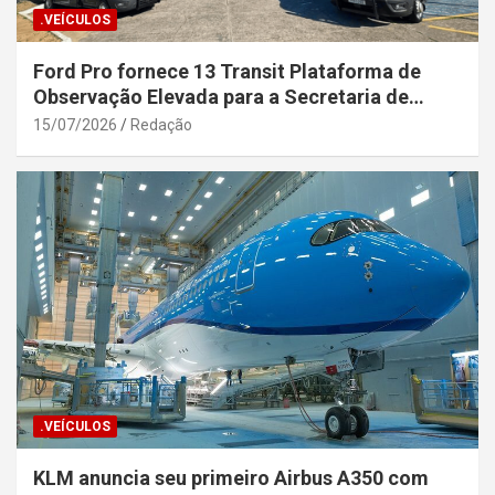
.VEÍCULOS
Ford Pro fornece 13 Transit Plataforma de
Observação Elevada para a Secretaria de
Segurança Pública da Bahia
15/07/2026
Redação
.VEÍCULOS
KLM anuncia seu primeiro Airbus A350 com