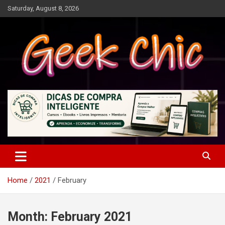
Skip
Saturday, August 8, 2026
to
content
Tecnologia, games, gadgets, apps, novidades e design
Geek Chic
Home
2021
February
Month:
February 2021