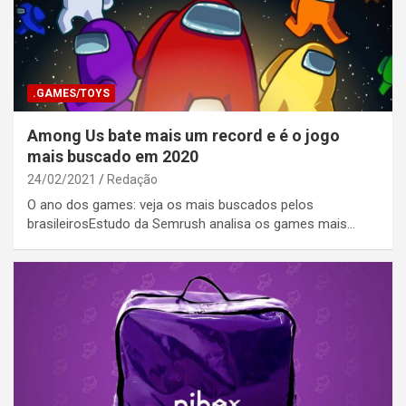
.GAMES/TOYS
Among Us bate mais um record e é o jogo
mais buscado em 2020
24/02/2021
Redação
O ano dos games: veja os mais buscados pelos
brasileirosEstudo da Semrush analisa os games mais…