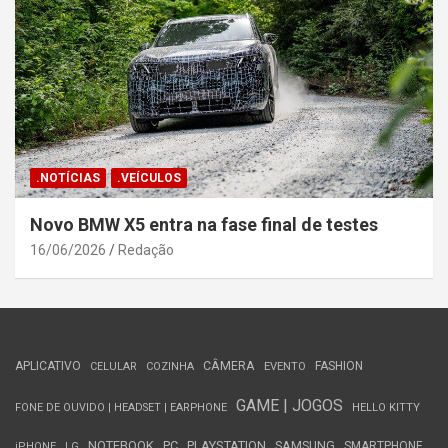
.NOTÍCIAS
.VEÍCULOS
Novo BMW X5 entra na fase final de testes
16/06/2026
Redação
APLICATIVO
CÂMERA
FASHION
CELULAR
COZINHA
EVENTO
GAME | JOGOS
FONE DE OUVIDO | HEADSET | EARPHONE
HELLO KITTY
NOTEBOOK
PC
PLAYSTATION
SAMSUNG
SMARTPHONE
iPHONE
LG