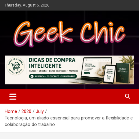
Skip
Thursday, August 6, 2026
to
content
Tecnologia, games, gadgets, apps, novidades e design
Geek Chic
Home
2020
July
Tecnologia, um aliado essencial para promover a flexibilidade e
colaboração do trabalho