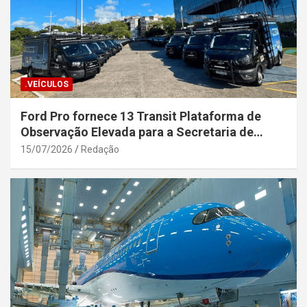
.VEÍCULOS
Ford Pro fornece 13 Transit Plataforma de
Observação Elevada para a Secretaria de
Segurança Pública da Bahia
15/07/2026
Redação