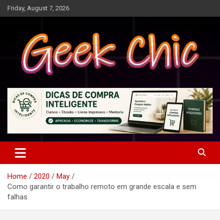
Skip
Friday, August 7, 2026
to
content
Tecnologia, games, gadgets, apps, novidades e design
Geek Chic
Home
2020
May
Como garantir o trabalho remoto em grande escala e sem
falhas