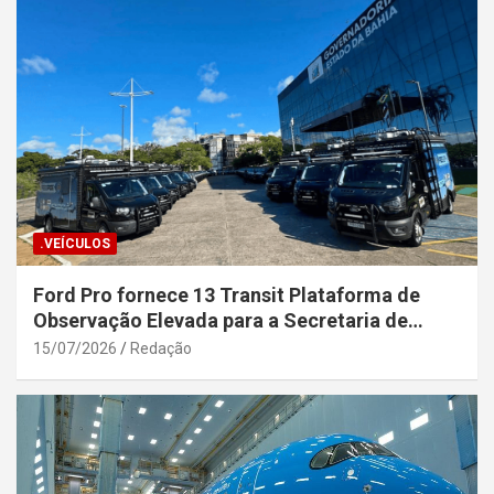
.VEÍCULOS
Ford Pro fornece 13 Transit Plataforma de
Observação Elevada para a Secretaria de
Segurança Pública da Bahia
15/07/2026
Redação