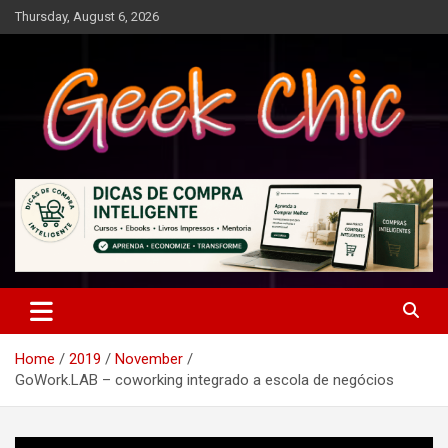
Skip
Thursday, August 6, 2026
to
content
Tecnologia, games, gadgets, apps, novidades e design
Geek Chic
Home
2019
November
GoWork.LAB – coworking integrado a escola de negócios