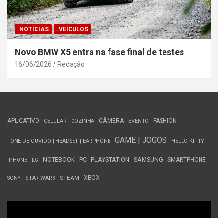
.NOTÍCIAS
.VEÍCULOS
Novo BMW X5 entra na fase final de testes
16/06/2026
Redação
APLICATIVO
CÂMERA
FASHION
CELULAR
COZINHA
EVENTO
GAME | JOGOS
FONE DE OUVIDO | HEADSET | EARPHONE
HELLO KITTY
NOTEBOOK
PC
PLAYSTATION
SAMSUNG
SMARTPHONE
iPHONE
LG
STEAM
XBOX
SONY
STAR WARS