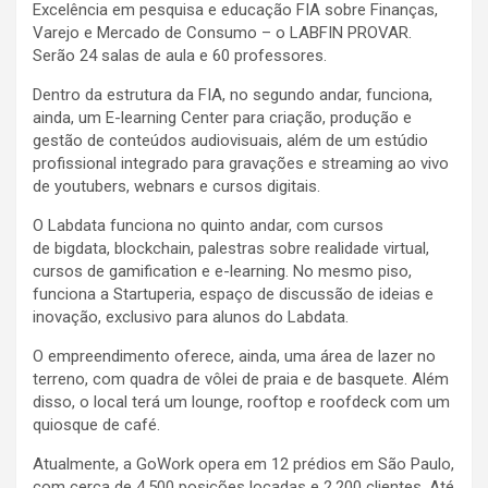
Excelência em pesquisa e educação FIA sobre Finanças,
Varejo e Mercado de Consumo – o LABFIN PROVAR.
Serão 24 salas de aula e 60 professores.
Dentro da estrutura da FIA, no segundo andar, funciona,
ainda, um E-learning Center para criação, produção e
gestão de conteúdos audiovisuais, além de um estúdio
profissional integrado para gravações e streaming ao vivo
de youtubers, webnars e cursos digitais.
O Labdata funciona no quinto andar, com cursos
de bigdata, blockchain, palestras sobre realidade virtual,
cursos de gamification e e-learning. No mesmo piso,
funciona a Startuperia, espaço de discussão de ideias e
inovação, exclusivo para alunos do Labdata.
O empreendimento oferece, ainda, uma área de lazer no
terreno, com quadra de vôlei de praia e de basquete. Além
disso, o local terá um lounge, rooftop e roofdeck com um
quiosque de café.
Atualmente, a GoWork opera em 12 prédios em São Paulo,
com cerca de 4.500 posições locadas e 2.200 clientes. Até