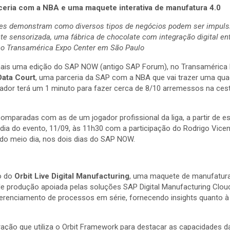
eria com a NBA e uma maquete interativa de manufatura 4.0
es demonstram como diversos tipos de negócios podem ser impulsi
te sensorizada, uma fábrica de chocolate com integração digital e
no Transamérica Expo Center em São Paulo
mais uma edição do SAP NOW (antigo SAP Forum), no Transamérica E
ata Court
, uma parceria da SAP com a NBA que vai trazer uma qu
gador terá um 1 minuto para fazer cerca de 8/10 arremessos na ces
 comparadas com as de um jogador profissional da liga, a partir de e
a do evento, 11/09, às 11h30 com a participação do Rodrigo Vicenti
r do meio dia, nos dois dias do SAP NOW.
o do
Orbit Live Digital Manufacturing
, uma maquete de manufatura 
e produção apoiada pelas soluções SAP Digital Manufacturing Cloud.
 gerenciamento de processos em série, fornecendo insights quanto
ração que utiliza o Orbit Framework para destacar as capacidades d