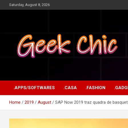
Skip
Saturday, August 8, 2026
to
content
Tecnologia, games, gadgets, apps, novidades e design
Geek Chic
.APPS/SOFTWARES
.CASA
.FASHION
.GADG
Home
2019
August
SAP Now 2019 traz quadra de basquet