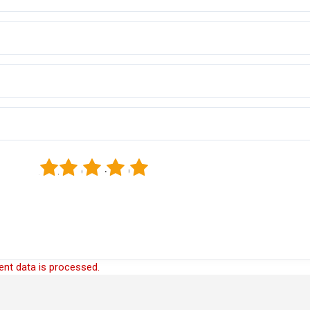
1
2
3
4
5
nt data is processed.