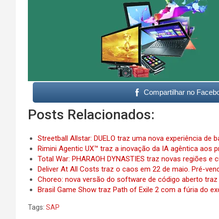
Compartilhar no Faceb
Posts Relacionados:
Streetball Allstar: DUELO traz uma nova experiência de 
Rimini Agentic UX™ traz a inovação da IA agêntica aos
Total War: PHARAOH DYNASTIES traz novas regiões e c
Deliver At All Costs traz o caos em 22 de maio. Pré-venda
Choreo: nova versão do software de código aberto traz
Brasil Game Show traz Path of Exile 2 com a fúria do e
Tags:
SAP