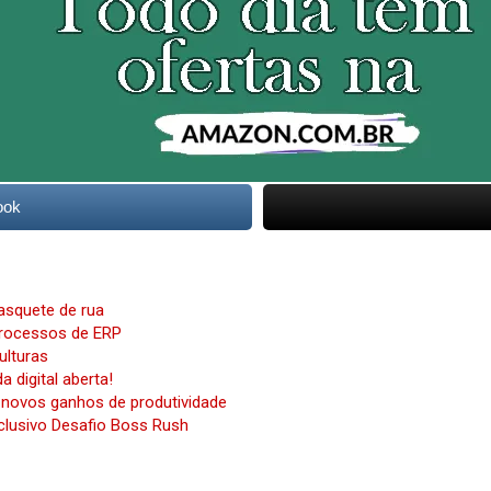
ook
basquete de rua
 processos de ERP
ulturas
 digital aberta!
 novos ganhos de produtividade
xclusivo Desafio Boss Rush