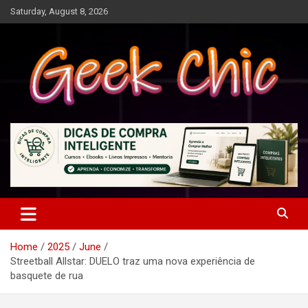
Skip
Saturday, August 8, 2026
to
content
Tecnologia, games, gadgets, apps, novidades e design
Geek Chic
Home
2025
June
Streetball Allstar: DUELO traz uma nova experiência de
basquete de rua