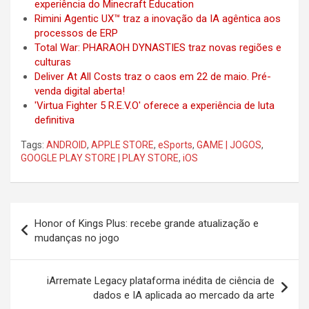
experiência do Minecraft Education
Rimini Agentic UX™ traz a inovação da IA agêntica aos
processos de ERP
Total War: PHARAOH DYNASTIES traz novas regiões e
culturas
Deliver At All Costs traz o caos em 22 de maio. Pré-
venda digital aberta!
'Virtua Fighter 5 R.E.V.O' oferece a experiência de luta
definitiva
Tags:
ANDROID
,
APPLE STORE
,
eSports
,
GAME | JOGOS
,
GOOGLE PLAY STORE | PLAY STORE
,
iOS
Post
Honor of Kings Plus: recebe grande atualização e
navigation
mudanças no jogo
iArremate Legacy plataforma inédita de ciência de
dados e IA aplicada ao mercado da arte