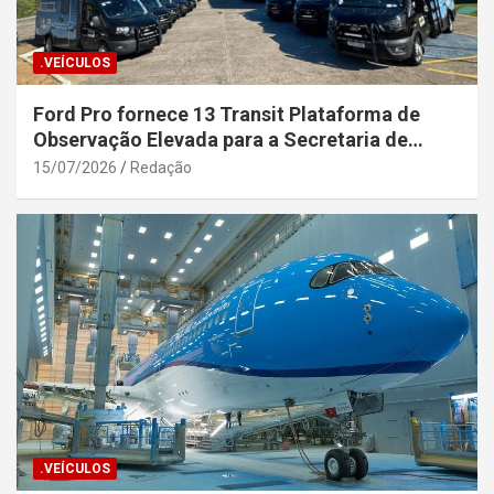
.VEÍCULOS
Ford Pro fornece 13 Transit Plataforma de
Observação Elevada para a Secretaria de
Segurança Pública da Bahia
15/07/2026
Redação
.VEÍCULOS