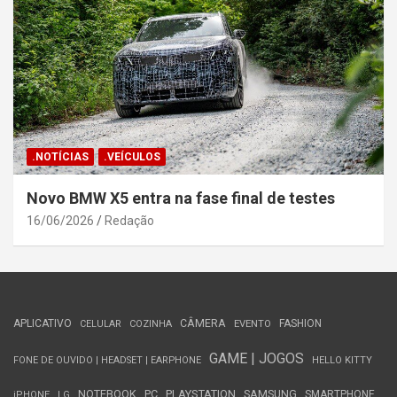
.NOTÍCIAS
.VEÍCULOS
Novo BMW X5 entra na fase final de testes
16/06/2026
Redação
APLICATIVO
CÂMERA
FASHION
CELULAR
COZINHA
EVENTO
GAME | JOGOS
FONE DE OUVIDO | HEADSET | EARPHONE
HELLO KITTY
NOTEBOOK
PC
PLAYSTATION
SAMSUNG
SMARTPHONE
iPHONE
LG