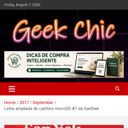
Skip
Friday, August 7, 2026
to
content
Tecnologia, games, gadgets, apps, novidades e design
Geek Chic
Home
2017
September
Linha ampliada de cartões microSD A1 da SanDisk