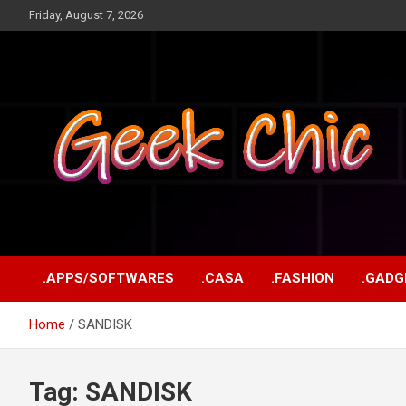
Skip
Friday, August 7, 2026
to
content
Tecnologia, games, gadgets, apps, novidades e design
Geek Chic
.APPS/SOFTWARES
.CASA
.FASHION
.GADG
Home
SANDISK
Tag:
SANDISK