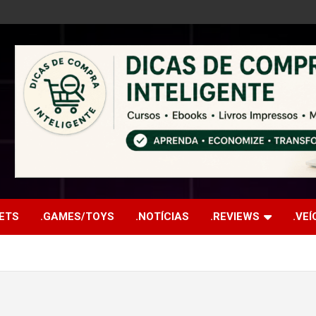
ETS
.GAMES/TOYS
.NOTÍCIAS
.REVIEWS
.VE