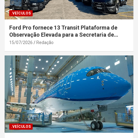
.VEÍCULOS
Ford Pro fornece 13 Transit Plataforma de
Observação Elevada para a Secretaria de
Segurança Pública da Bahia
15/07/2026
Redação
.VEÍCULOS