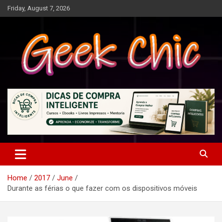
Skip
Friday, August 7, 2026
to
content
Tecnologia, games, gadgets, apps, novidades e design
Geek Chic
Home
2017
June
Durante as férias o que fazer com os dispositivos móveis