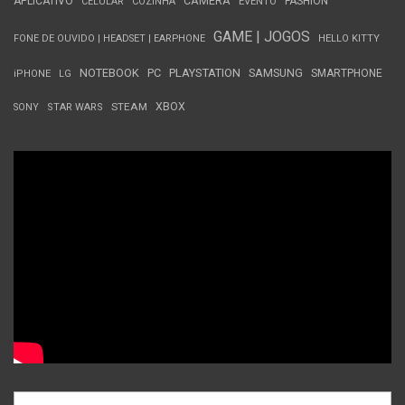
APLICATIVO
CÂMERA
FASHION
CELULAR
COZINHA
EVENTO
GAME | JOGOS
FONE DE OUVIDO | HEADSET | EARPHONE
HELLO KITTY
NOTEBOOK
PC
PLAYSTATION
SAMSUNG
SMARTPHONE
iPHONE
LG
STEAM
XBOX
SONY
STAR WARS