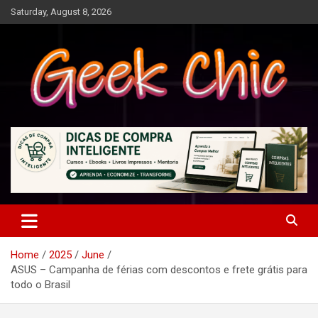
Skip
Saturday, August 8, 2026
to
content
Tecnologia, games, gadgets, apps, novidades e design
Geek Chic
Home
2025
June
ASUS – Campanha de férias com descontos e frete grátis para
todo o Brasil