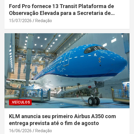
Ford Pro fornece 13 Transit Plataforma de
Observação Elevada para a Secretaria de
Segurança Pública da Bahia
15/07/2026
Redação
.VEÍCULOS
KLM anuncia seu primeiro Airbus A350 com
entrega prevista até o fim de agosto
16/06/2026
Redação