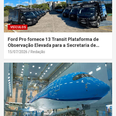
.VEÍCULOS
Ford Pro fornece 13 Transit Plataforma de
Observação Elevada para a Secretaria de
Segurança Pública da Bahia
15/07/2026
Redação