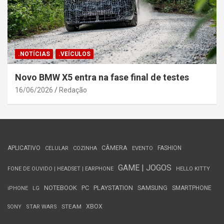
.NOTÍCIAS
.VEÍCULOS
Novo BMW X5 entra na fase final de testes
16/06/2026
Redação
APLICATIVO
CÂMERA
FASHION
CELULAR
COZINHA
EVENTO
GAME | JOGOS
FONE DE OUVIDO | HEADSET | EARPHONE
HELLO KITTY
NOTEBOOK
PC
PLAYSTATION
SAMSUNG
SMARTPHONE
iPHONE
LG
STEAM
XBOX
SONY
STAR WARS