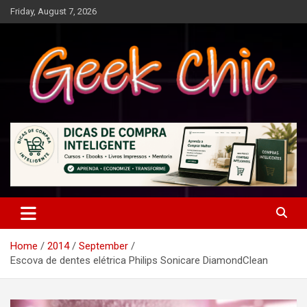
Skip
Friday, August 7, 2026
to
content
Tecnologia, games, gadgets, apps, novidades e design
Geek Chic
Home
2014
September
Escova de dentes elétrica Philips Sonicare DiamondClean