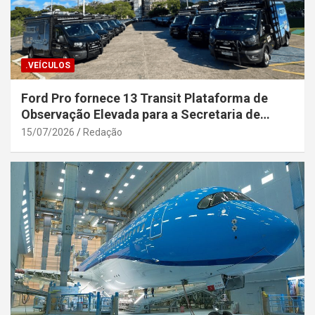
.VEÍCULOS
Ford Pro fornece 13 Transit Plataforma de
Observação Elevada para a Secretaria de
Segurança Pública da Bahia
15/07/2026
Redação