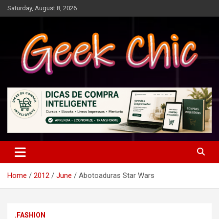
Skip
Saturday, August 8, 2026
to
content
Tecnologia, games, gadgets, apps, novidades e design
Geek Chic
Home
2012
June
Abotoaduras Star Wars
.FASHION