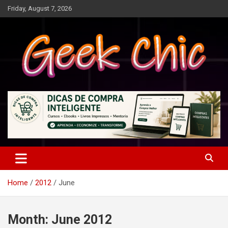
Skip
Friday, August 7, 2026
to
content
Tecnologia, games, gadgets, apps, novidades e design
Geek Chic
Home
2012
June
Month:
June 2012