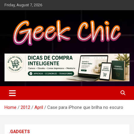
Skip
Friday, August 7, 2026
to
content
Tecnologia, games, gadgets, apps, novidades e design
Geek Chic
Home
2012
April
Case para iPhone que brilha no escuro
.GADGETS