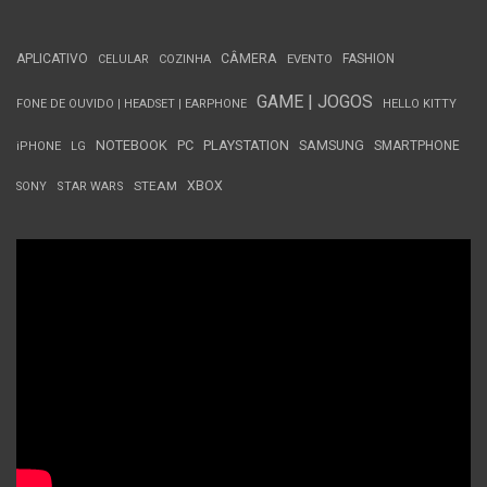
APLICATIVO
CÂMERA
FASHION
CELULAR
COZINHA
EVENTO
GAME | JOGOS
FONE DE OUVIDO | HEADSET | EARPHONE
HELLO KITTY
NOTEBOOK
PC
PLAYSTATION
SAMSUNG
SMARTPHONE
iPHONE
LG
STEAM
XBOX
SONY
STAR WARS