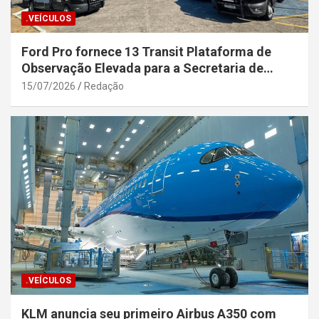
.VEÍCULOS
Ford Pro fornece 13 Transit Plataforma de
Observação Elevada para a Secretaria de
Segurança Pública da Bahia
15/07/2026
Redação
.VEÍCULOS
KLM anuncia seu primeiro Airbus A350 com