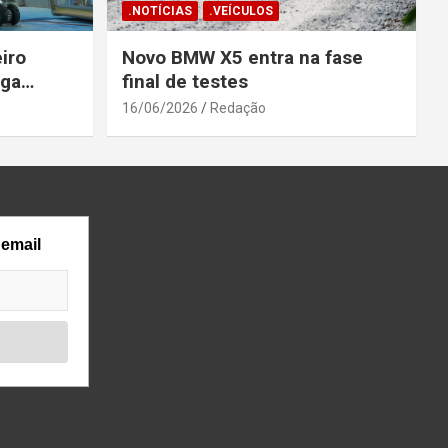
.NOTÍCIAS
.VEÍCULOS
iro
Novo BMW X5 entra na fase
ega
final de testes
gosto
16/06/2026
Redação
 email