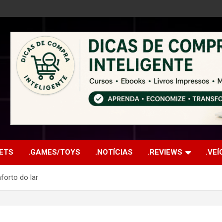
ETS
.GAMES/TOYS
.NOTÍCIAS
.REVIEWS
.VE
forto do lar