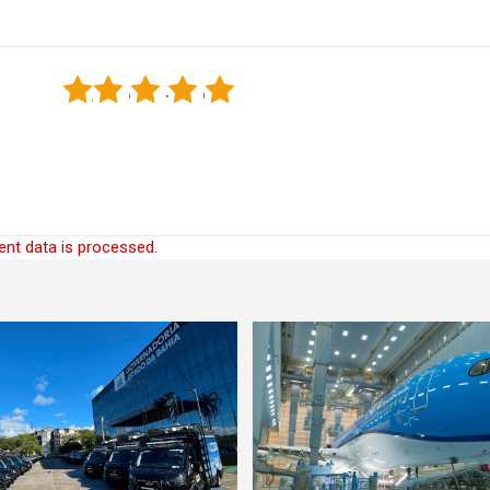
1
2
3
4
5
nt data is processed.