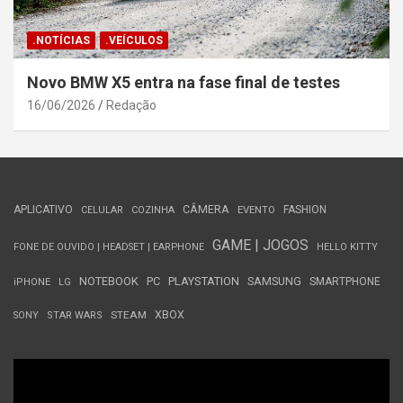
.NOTÍCIAS
.VEÍCULOS
Novo BMW X5 entra na fase final de testes
16/06/2026
Redação
APLICATIVO
CÂMERA
FASHION
CELULAR
COZINHA
EVENTO
GAME | JOGOS
FONE DE OUVIDO | HEADSET | EARPHONE
HELLO KITTY
NOTEBOOK
PC
PLAYSTATION
SAMSUNG
SMARTPHONE
iPHONE
LG
STEAM
XBOX
SONY
STAR WARS