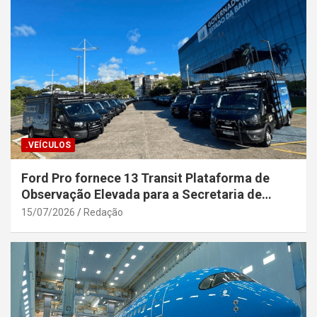
.VEÍCULOS
Ford Pro fornece 13 Transit Plataforma de
Observação Elevada para a Secretaria de
Segurança Pública da Bahia
15/07/2026
Redação