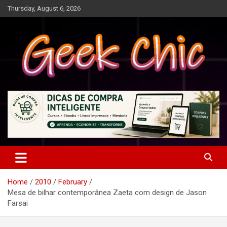
Skip
Thursday, August 6, 2026
to
content
Tecnologia, games, gadgets, apps, novidades e design
Geek Chic
Home
2010
February
Mesa de bilhar contemporânea Zaeta com design de Jason
Farsai