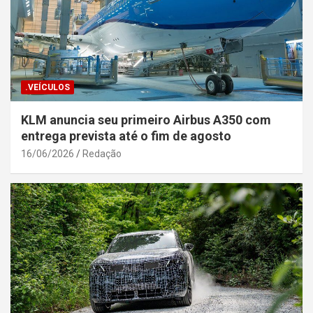
.VEÍCULOS
KLM anuncia seu primeiro Airbus A350 com
entrega prevista até o fim de agosto
16/06/2026
Redação