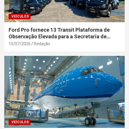
.VEÍCULOS
Ford Pro fornece 13 Transit Plataforma de
Observação Elevada para a Secretaria de
Segurança Pública da Bahia
15/07/2026
Redação
.VEÍCULOS