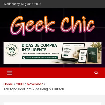
Skip
Wednesday, August 5, 2026
to
content
Tecnologia, games, gadgets, apps, novidades e design
Geek Chic
Home
2009
November
Telefone BeoCom 2 da Bang & Olufsen