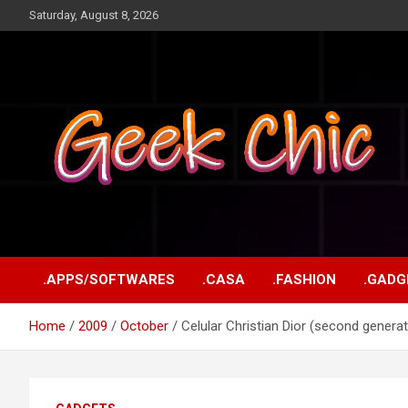
Skip
Saturday, August 8, 2026
to
content
Tecnologia, games, gadgets, apps, novidades e design
Geek Chic
.APPS/SOFTWARES
.CASA
.FASHION
.GADG
Home
2009
October
Celular Christian Dior (second generat