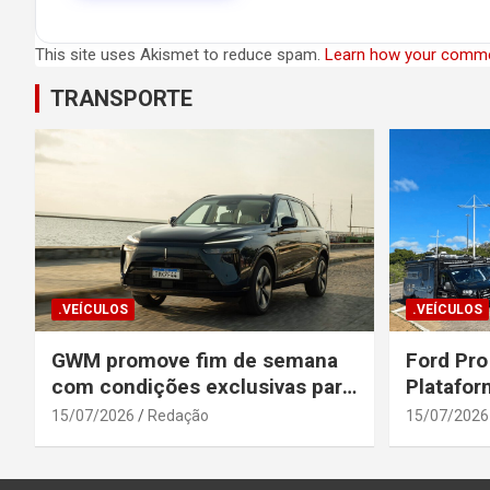
This site uses Akismet to reduce spam.
Learn how your comme
TRANSPORTE
.VEÍCULOS
.VEÍCULOS
GWM promove fim de semana
Ford Pro
com condições exclusivas para
Platafor
o Wey 07
Elevada 
15/07/2026
Redação
15/07/2026
Seguranç