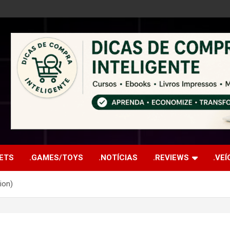
ETS
.GAMES/TOYS
.NOTÍCIAS
.REVIEWS
.VE
ion)