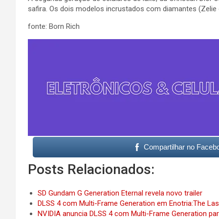
safira. Os dois modelos incrustados com diamantes (Zelie
fonte: Born Rich
Compartilhar no Faceb
Posts Relacionados:
SD Gundam G Generation Eternal revela novo trailer
DLSS 4 com Multi-Frame Generation em Enotria:The Las
NVIDIA anuncia DLSS 4 com Multi-Frame Generation pa