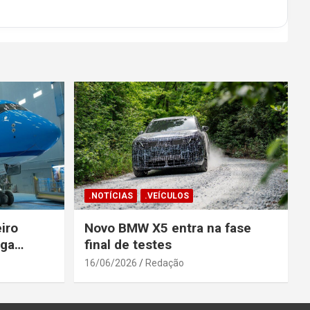
.NOTÍCIAS
.VEÍCULOS
iro
Novo BMW X5 entra na fase
ega
final de testes
gosto
16/06/2026
Redação