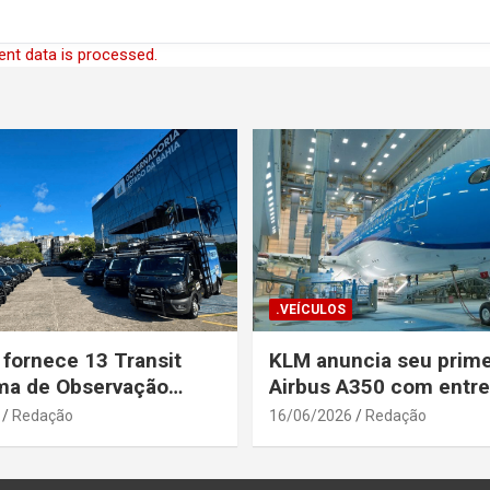
nt data is processed.
.VEÍCULOS
 fornece 13 Transit
KLM anuncia seu prime
ma de Observação
Airbus A350 com entr
para a Secretaria de
prevista até o fim de a
Redação
16/06/2026
Redação
a Pública da Bahia