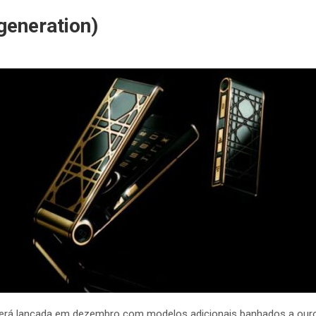
 generation)
r será lançada em dezembro com modelos adicionais banhados a ouro