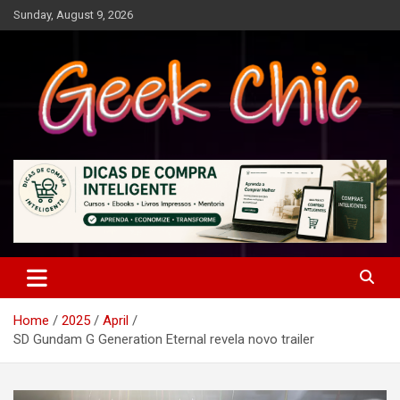
Skip
Sunday, August 9, 2026
to
content
Tecnologia, games, gadgets, apps, novidades e design
Geek Chic
Home
2025
April
SD Gundam G Generation Eternal revela novo trailer