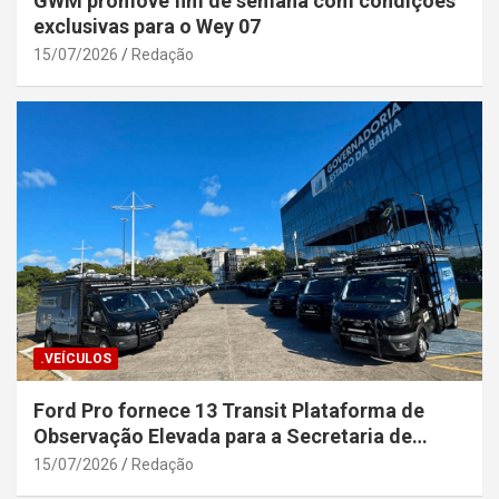
GWM promove fim de semana com condições
exclusivas para o Wey 07
15/07/2026
Redação
.VEÍCULOS
Ford Pro fornece 13 Transit Plataforma de
Observação Elevada para a Secretaria de
Segurança Pública da Bahia
15/07/2026
Redação