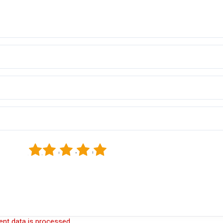
1
2
3
4
5
nt data is processed.