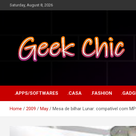
Skip
Saturday, August 8, 2026
to
content
Tecnologia, games, gadgets, apps, novidades e design
Geek Chic
.APPS/SOFTWARES
.CASA
.FASHION
.GADG
Home
2009
May
Mesa de bilhar Lunar: compatível com MP