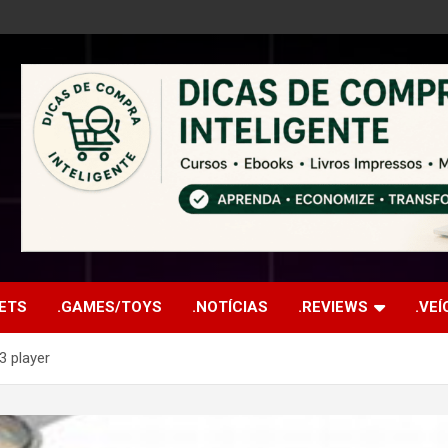
ETS
.GAMES/TOYS
.NOTÍCIAS
.REVIEWS
.VE
3 player