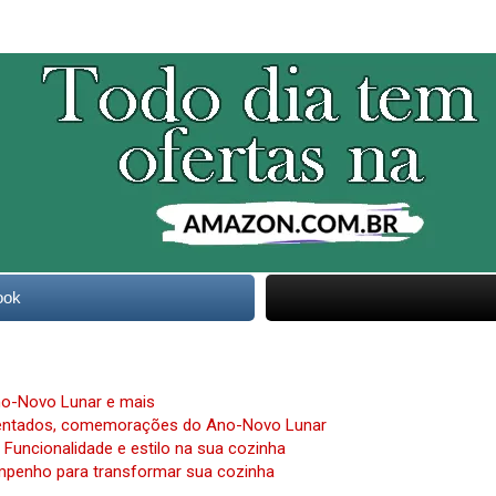
ook
Ano-Novo Lunar e mais
mentados, comemorações do Ano-Novo Lunar
Funcionalidade e estilo na sua cozinha
mpenho para transformar sua cozinha