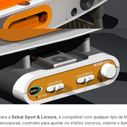
para a
Debut Sport & Leisure,
é compatível com qualquer tipo de M
s incorporad, controles para ajustar os efeitos sonoros, volume e i