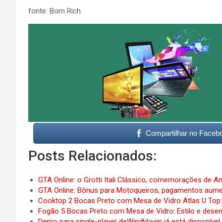
fonte: Born Rich
Compartilhar no Faceb
Posts Relacionados:
GTA Online: o Grotti Itali Clássico, comemorações de 
GTA Online: Bônus para Motoqueiros, pagamentos au
Cooktop 2 Bocas Preto com Mesa de Vidro Atlas U Top: 
Fogão 5 Bocas Preto com Mesa de Vidro: Estilo e dese
Demo para single-player deWindblown já está disponível