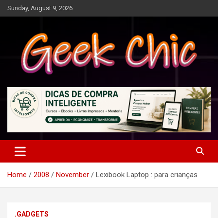
Skip
Sunday, August 9, 2026
to
content
Tecnologia, games, gadgets, apps, novidades e design
Geek Chic
Home
2008
November
Lexibook Laptop : para crianças
.GADGETS