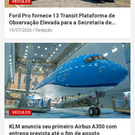
.VEÍCULOS
Ford Pro fornece 13 Transit Plataforma de
Observação Elevada para a Secretaria de
Segurança Pública da Bahia
15/07/2026
Redação
.VEÍCULOS
KLM anuncia seu primeiro Airbus A350 com
entrega prevista até o fim de agosto