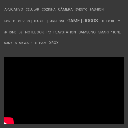
APLICATIVO
CÂMERA
FASHION
CELULAR
COZINHA
EVENTO
GAME | JOGOS
FONE DE OUVIDO | HEADSET | EARPHONE
HELLO KITTY
NOTEBOOK
PC
PLAYSTATION
SAMSUNG
SMARTPHONE
iPHONE
LG
STEAM
XBOX
SONY
STAR WARS