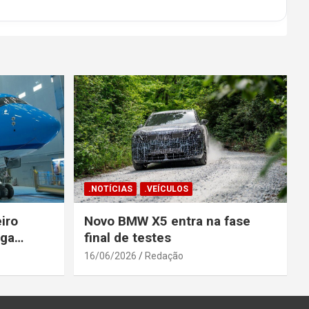
.NOTÍCIAS
.VEÍCULOS
iro
Novo BMW X5 entra na fase
ega
final de testes
gosto
16/06/2026
Redação