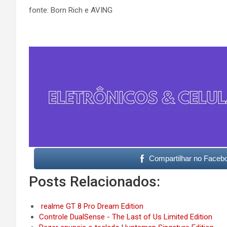
fonte: Born Rich e AVING
Compartilhar no Faceb
Posts Relacionados:
realme GT 8 Pro Dream Edition
Controle DualSense - The Last of Us Limited Edition