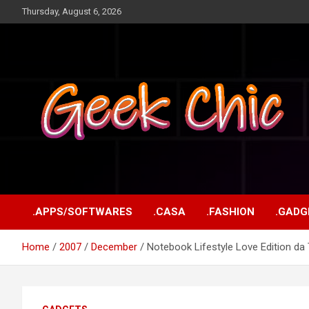
Skip
Thursday, August 6, 2026
to
content
Tecnologia, games, gadgets, apps, novidades e design
Geek Chic
.APPS/SOFTWARES
.CASA
.FASHION
.GADG
Home
2007
December
Notebook Lifestyle Love Edition da 