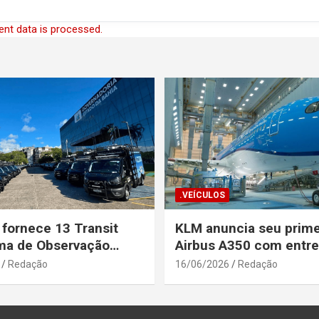
nt data is processed.
.VEÍCULOS
 fornece 13 Transit
KLM anuncia seu prime
ma de Observação
Airbus A350 com entr
para a Secretaria de
prevista até o fim de a
Redação
16/06/2026
Redação
a Pública da Bahia