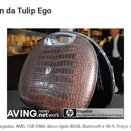
n da Tulip Ego
olegadas, AMD, 1GB RAM, disco rígido 80GB, Bluetooth e Wi-fi. Preço: