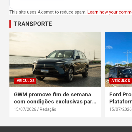
This site uses Akismet to reduce spam.
Learn how your comme
TRANSPORTE
.VEÍCULOS
.VEÍCULOS
GWM promove fim de semana
Ford Pro
com condições exclusivas para
Platafor
o Wey 07
Elevada 
15/07/2026
Redação
15/07/2026
Seguranç