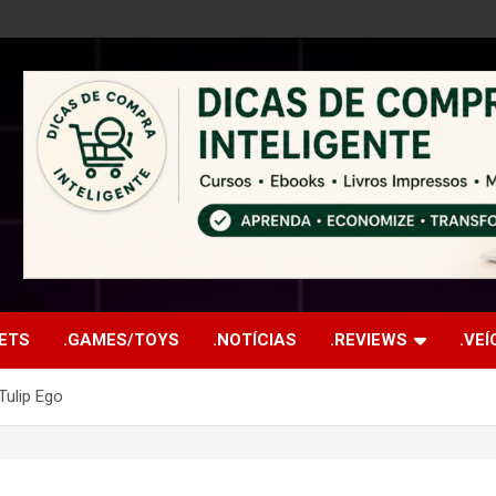
ETS
.GAMES/TOYS
.NOTÍCIAS
.REVIEWS
.VE
Tulip Ego