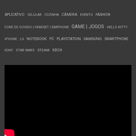
APLICATIVO
CÂMERA
FASHION
CELULAR
COZINHA
EVENTO
GAME | JOGOS
FONE DE OUVIDO | HEADSET | EARPHONE
HELLO KITTY
NOTEBOOK
PC
PLAYSTATION
SAMSUNG
SMARTPHONE
iPHONE
LG
STEAM
XBOX
SONY
STAR WARS