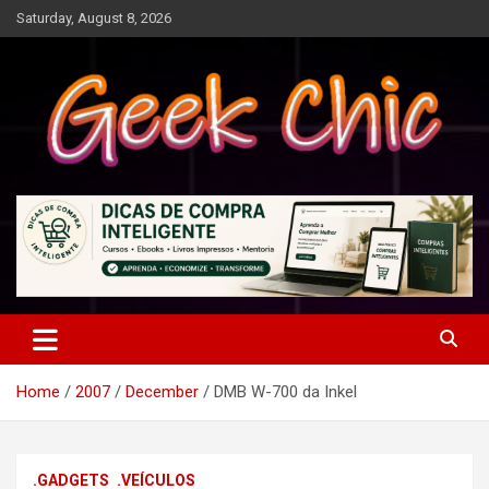
Skip
Saturday, August 8, 2026
to
content
Tecnologia, games, gadgets, apps, novidades e design
Geek Chic
Home
2007
December
DMB W-700 da Inkel
.GADGETS
.VEÍCULOS