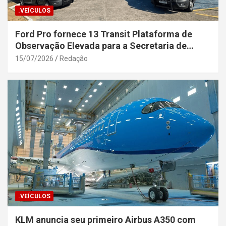
.VEÍCULOS
Ford Pro fornece 13 Transit Plataforma de
Observação Elevada para a Secretaria de
Segurança Pública da Bahia
15/07/2026
Redação
.VEÍCULOS
KLM anuncia seu primeiro Airbus A350 com