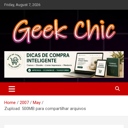
Skip
Friday, August 7, 2026
to
content
Tecnologia, games, gadgets, apps, novidades e design
Geek Chic
Home
2007
May
Zupload: 500MB para compartilhar arquivos