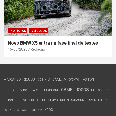
.NOTÍCIAS
.VEÍCULOS
Novo BMW X5 entra na fase final de testes
16/06/2026
Redação
APLICATIVO
CÂMERA
FASHION
CELULAR
COZINHA
EVENTO
GAME | JOGOS
FONE DE OUVIDO | HEADSET | EARPHONE
HELLO KITTY
NOTEBOOK
PC
PLAYSTATION
SAMSUNG
SMARTPHONE
iPHONE
LG
STEAM
XBOX
SONY
STAR WARS