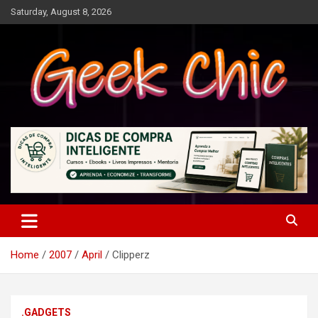
Skip
Saturday, August 8, 2026
to
content
Tecnologia, games, gadgets, apps, novidades e design
Geek Chic
Home
2007
April
Clipperz
.GADGETS