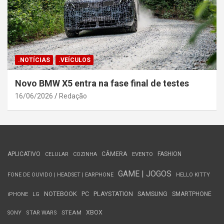
.NOTÍCIAS
.VEÍCULOS
Novo BMW X5 entra na fase final de testes
16/06/2026
Redação
APLICATIVO
CÂMERA
FASHION
CELULAR
COZINHA
EVENTO
GAME | JOGOS
FONE DE OUVIDO | HEADSET | EARPHONE
HELLO KITTY
NOTEBOOK
PC
PLAYSTATION
SAMSUNG
SMARTPHONE
iPHONE
LG
STEAM
XBOX
SONY
STAR WARS