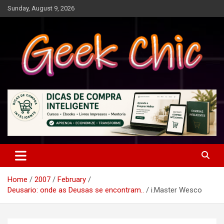
Skip
Sunday, August 9, 2026
to
content
Tecnologia, games, gadgets, apps, novidades e design
Geek Chic
Home
2007
February
Deusario: onde as Deusas se encontram..
i.Master Wesco