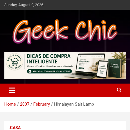
Skip
Sunday, August 9, 2026
to
content
Tecnologia, games, gadgets, apps, novidades e design
Geek Chic
Home
2007
February
Himalayan Salt Lamp
.CASA