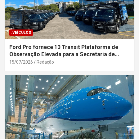
.VEÍCULOS
Ford Pro fornece 13 Transit Plataforma de
Observação Elevada para a Secretaria de
Segurança Pública da Bahia
15/07/2026
Redação