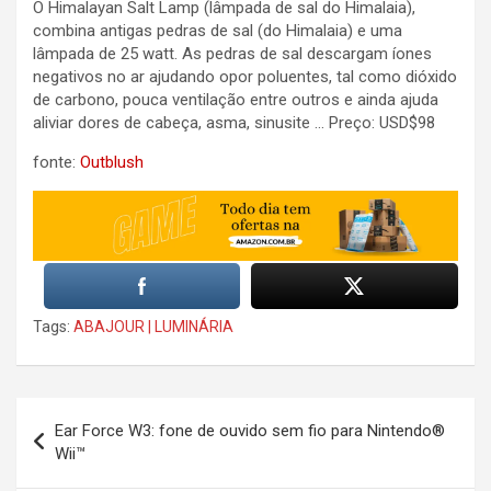
O Himalayan Salt Lamp (lâmpada de sal do Himalaia),
combina antigas pedras de sal (do Himalaia) e uma
lâmpada de 25 watt. As pedras de sal descargam íones
negativos no ar ajudando opor poluentes, tal como dióxido
de carbono, pouca ventilação entre outros e ainda ajuda
aliviar dores de cabeça, asma, sinusite … Preço: USD$98
fonte:
Outblush
Tags:
ABAJOUR | LUMINÁRIA
Post
Ear Force W3: fone de ouvido sem fio para Nintendo®
navigation
Wii™