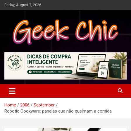
Skip
Friday, August 7, 2026
to
content
Tecnologia, games, gadgets, apps, novidades e design
Geek Chic
Home
2006
September
Robotic Cookware: panelas que não queimam a comida