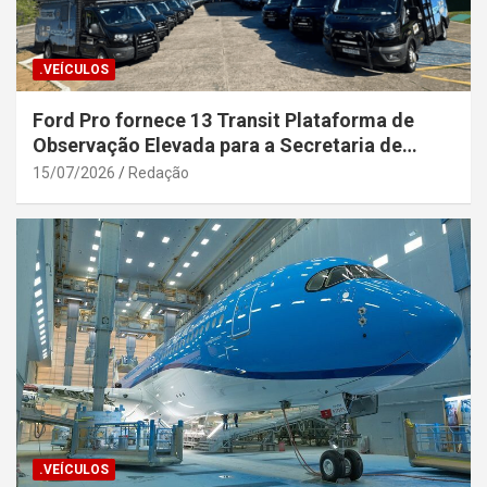
.VEÍCULOS
Ford Pro fornece 13 Transit Plataforma de
Observação Elevada para a Secretaria de
Segurança Pública da Bahia
15/07/2026
Redação
.VEÍCULOS