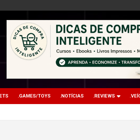
ETS
.GAMES/TOYS
.NOTÍCIAS
.REVIEWS
.VE