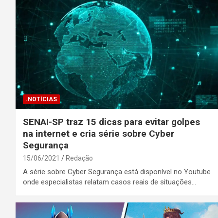
.NOTÍCIAS
SENAI-SP traz 15 dicas para evitar golpes
na internet e cria série sobre Cyber
Segurança
15/06/2021
Redação
A série sobre Cyber Segurança está disponível no Youtube
onde especialistas relatam casos reais de situações…