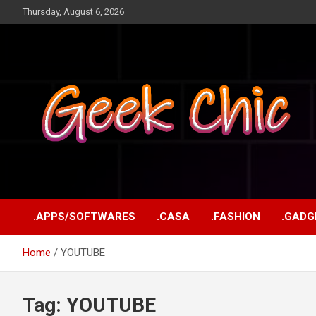
Skip
Thursday, August 6, 2026
to
content
Tecnologia, games, gadgets, apps, novidades e design
Geek Chic
.APPS/SOFTWARES
.CASA
.FASHION
.GADG
Home
YOUTUBE
Tag:
YOUTUBE