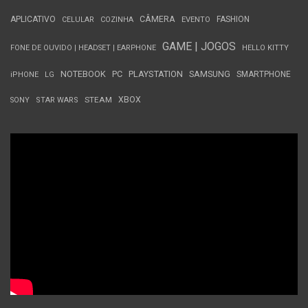
APLICATIVO
CÂMERA
FASHION
CELULAR
COZINHA
EVENTO
GAME | JOGOS
FONE DE OUVIDO | HEADSET | EARPHONE
HELLO KITTY
NOTEBOOK
PC
PLAYSTATION
SAMSUNG
SMARTPHONE
iPHONE
LG
STEAM
XBOX
SONY
STAR WARS