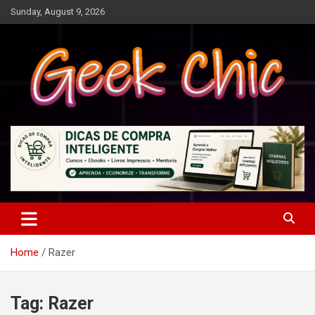
Skip
Sunday, August 9, 2026
to
content
Tecnologia, games, gadgets, apps, novidades e design
Geek Chic
Home
Razer
Tag:
Razer