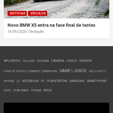
.NOTÍCIAS
.VEÍCULOS
Novo BMW X5 entra na fase final de testes
16/06/2026
Redação
APLICATIVO
CÂMERA
FASHION
CELULAR
COZINHA
EVENTO
GAME | JOGOS
FONE DE OUVIDO | HEADSET | EARPHONE
HELLO KITTY
NOTEBOOK
PC
PLAYSTATION
SAMSUNG
SMARTPHONE
iPHONE
LG
STEAM
XBOX
SONY
STAR WARS