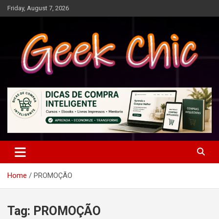
Skip
Friday, August 7, 2026
to
content
Tecnologia, games, gadgets, apps, novidades e design
Geek Chic
Home
PROMOÇÃO
Tag:
PROMOÇÃO