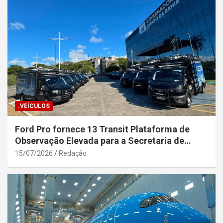
.VEÍCULOS
Ford Pro fornece 13 Transit Plataforma de
Observação Elevada para a Secretaria de
Segurança Pública da Bahia
15/07/2026
Redação