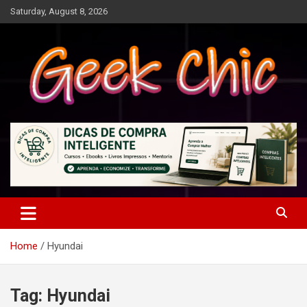
Skip
Saturday, August 8, 2026
to
content
Tecnologia, games, gadgets, apps, novidades e design
Geek Chic
Home
Hyundai
Tag:
Hyundai