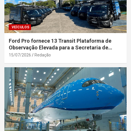
.VEÍCULOS
Ford Pro fornece 13 Transit Plataforma de
Observação Elevada para a Secretaria de
Segurança Pública da Bahia
15/07/2026
Redação