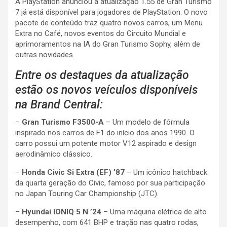
A PlayStation anunciou a atualização 1.55 de Gran Turismo
7 já está disponível para jogadores de PlayStation. O novo
pacote de conteúdo traz quatro novos carros, um Menu
Extra no Café, novos eventos do Circuito Mundial e
aprimoramentos na IA do Gran Turismo Sophy, além de
outras novidades.
Entre os destaques da atualização
estão os novos veículos disponíveis
na Brand Central:
–
Gran Turismo F3500-A
– Um modelo de fórmula
inspirado nos carros de F1 do início dos anos 1990. O
carro possui um potente motor V12 aspirado e design
aerodinâmico clássico.
–
Honda Civic Si Extra (EF) ’87
– Um icônico hatchback
da quarta geração do Civic, famoso por sua participação
no Japan Touring Car Championship (JTC).
–
Hyundai IONIQ 5 N ’24
– Uma máquina elétrica de alto
desempenho, com 641 BHP e tração nas quatro rodas,