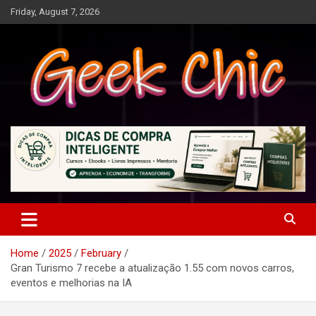
Skip
Friday, August 7, 2026
to
content
Tecnologia, games, gadgets, apps, novidades e design
Geek Chic
Home
2025
February
Gran Turismo 7 recebe a atualização 1.55 com novos carros,
eventos e melhorias na IA