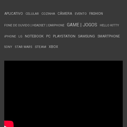
APLICATIVO
CÂMERA
FASHION
CELULAR
COZINHA
EVENTO
GAME | JOGOS
FONE DE OUVIDO | HEADSET | EARPHONE
HELLO KITTY
NOTEBOOK
PC
PLAYSTATION
SAMSUNG
SMARTPHONE
iPHONE
LG
STEAM
XBOX
SONY
STAR WARS