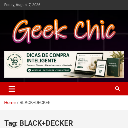
Skip
Friday, August 7, 2026
to
content
Tecnologia, games, gadgets, apps, novidades e design
Geek Chic
Home
BLACK+DECKER
Tag:
BLACK+DECKER