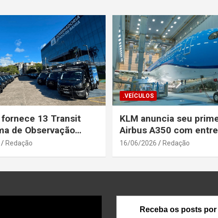
.VEÍCULOS
 fornece 13 Transit
KLM anuncia seu prime
ma de Observação
Airbus A350 com entr
para a Secretaria de
prevista até o fim de a
Redação
16/06/2026
Redação
a Pública da Bahia
Receba os posts por