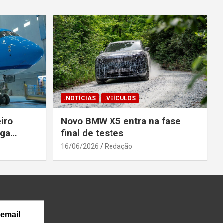
.NOTÍCIAS
.VEÍCULOS
iro
Novo BMW X5 entra na fase
ega
final de testes
gosto
16/06/2026
Redação
 email