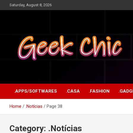
Skip
Saturday, August 8, 2026
to
content
Tecnologia, games, gadgets, apps, novidades e design
Geek Chic
.APPS/SOFTWARES
.CASA
.FASHION
.GADG
Home
.Notícias
Page 38
Category:
.Notícias