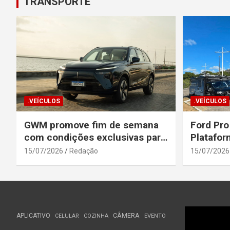
TRANSPORTE
.VEÍCULOS
.VEÍCULOS
GWM promove fim de semana
Ford Pro
com condições exclusivas para
Platafor
o Wey 07
Elevada 
15/07/2026
Redação
15/07/2026
Seguranç
APLICATIVO
CÂMERA
CELULAR
COZINHA
EVENTO