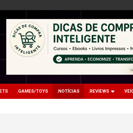
ETS
.GAMES/TOYS
.NOTÍCIAS
.REVIEWS
.VE