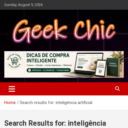
Skip
Sunday, August 9, 2026
to
content
Tecnologia, games, gadgets, apps, novidades e design
Geek Chic
Home
Search results for: inteligência artificial
Search Results for:
inteligência