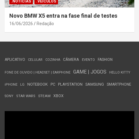
.NOTÍCIAS
.VEÍCULOS
Novo BMW X5 entra na fase final de testes
16/06/2026
Redação
APLICATIVO
CÂMERA
FASHION
CELULAR
COZINHA
EVENTO
GAME | JOGOS
FONE DE OUVIDO | HEADSET | EARPHONE
HELLO KITTY
NOTEBOOK
PC
PLAYSTATION
SAMSUNG
SMARTPHONE
iPHONE
LG
STEAM
XBOX
SONY
STAR WARS