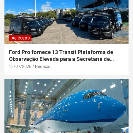
.VEÍCULOS
Ford Pro fornece 13 Transit Plataforma de
Observação Elevada para a Secretaria de
Segurança Pública da Bahia
15/07/2026
Redação