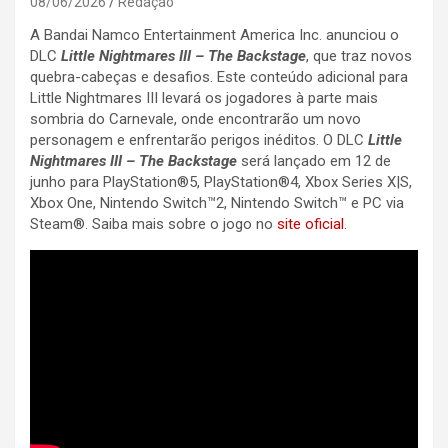
08/06/2026
Redação
A Bandai Namco Entertainment America Inc. anunciou o
DLC
Little Nightmares III – The Backstage
, que traz novos
quebra-cabeças e desafios. Este conteúdo adicional para
Little Nightmares III levará os jogadores à parte mais
sombria do Carnevale, onde encontrarão um novo
personagem e enfrentarão perigos inéditos. O DLC
Little
Nightmares III – The Backstage
será lançado em 12 de
junho para PlayStation®5, PlayStation®4, Xbox Series X|S,
Xbox One, Nintendo Switch™2, Nintendo Switch™ e PC via
Steam®. Saiba mais sobre o jogo no
site oficial
.