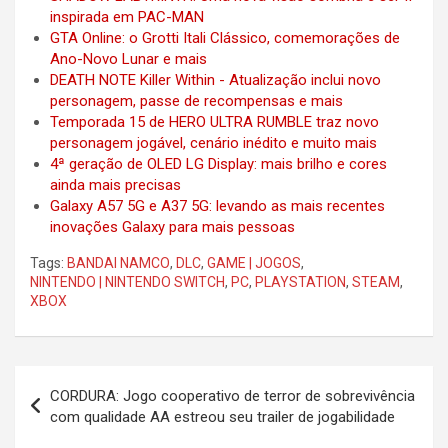
inspirada em PAC-MAN
GTA Online: o Grotti Itali Clássico, comemorações de
Ano-Novo Lunar e mais
DEATH NOTE Killer Within - Atualização inclui novo
personagem, passe de recompensas e mais
Temporada 15 de HERO ULTRA RUMBLE traz novo
personagem jogável, cenário inédito e muito mais
4ª geração de OLED LG Display: mais brilho e cores
ainda mais precisas
Galaxy A57 5G e A37 5G: levando as mais recentes
inovações Galaxy para mais pessoas
Tags:
BANDAI NAMCO
,
DLC
,
GAME | JOGOS
,
NINTENDO | NINTENDO SWITCH
,
PC
,
PLAYSTATION
,
STEAM
,
XBOX
Post
CORDURA: Jogo cooperativo de terror de sobrevivência
navigation
com qualidade AA estreou seu trailer de jogabilidade