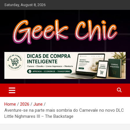
Skip
Saturday, August 8, 2026
to
content
Tecnologia, games, gadgets, apps, novidades e design
Geek Chic
Home
2026
June
Aventure-se na parte mais sombria do Carnevale no novo DLC
Little Nighmares III – The Backstage