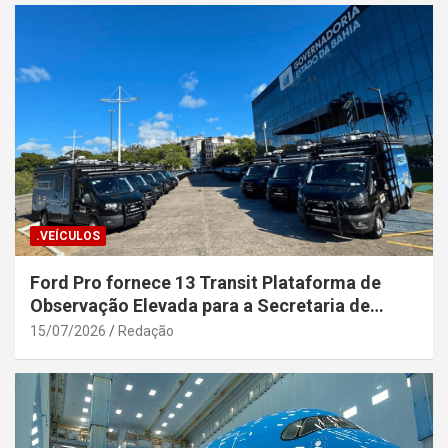
.VEÍCULOS
Ford Pro fornece 13 Transit Plataforma de
Observação Elevada para a Secretaria de
Segurança Pública da Bahia
15/07/2026
Redação