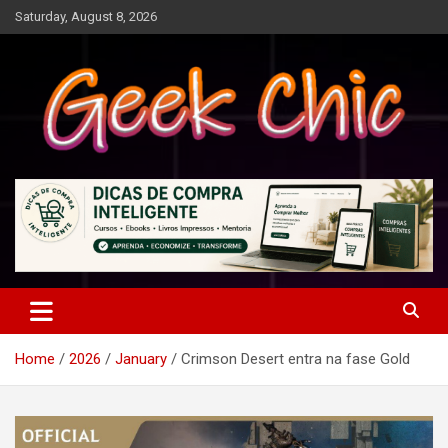
Skip
Saturday, August 8, 2026
to
content
Tecnologia, games, gadgets, apps, novidades e design
Geek Chic
Home
2026
January
Crimson Desert entra na fase Gold