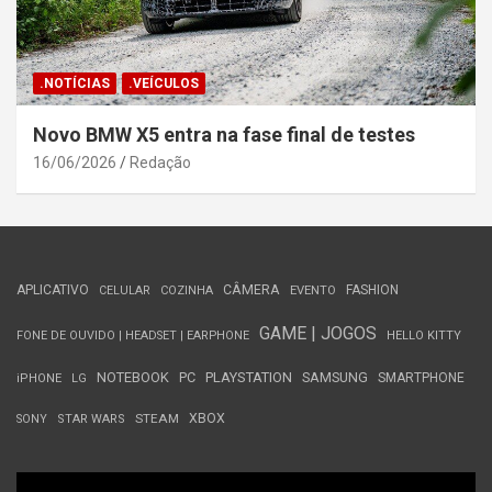
.NOTÍCIAS
.VEÍCULOS
Novo BMW X5 entra na fase final de testes
16/06/2026
Redação
APLICATIVO
CÂMERA
FASHION
CELULAR
COZINHA
EVENTO
GAME | JOGOS
FONE DE OUVIDO | HEADSET | EARPHONE
HELLO KITTY
NOTEBOOK
PC
PLAYSTATION
SAMSUNG
SMARTPHONE
iPHONE
LG
STEAM
XBOX
SONY
STAR WARS