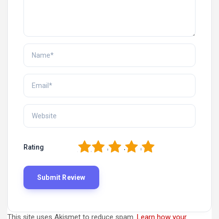
1
2
3
4
5
Rating
This site uses Akismet to reduce spam.
Learn how your