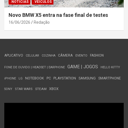
.NOTÍCIAS
.VEÍCULOS
Novo BMW X5 entra na fase final de testes
16/06/2026
Redação
APLICATIVO
CÂMERA
FASHION
CELULAR
COZINHA
EVENTO
GAME | JOGOS
FONE DE OUVIDO | HEADSET | EARPHONE
HELLO KITTY
NOTEBOOK
PC
PLAYSTATION
SAMSUNG
SMARTPHONE
iPHONE
LG
STEAM
XBOX
SONY
STAR WARS