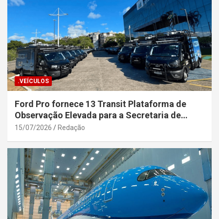
.VEÍCULOS
Ford Pro fornece 13 Transit Plataforma de
Observação Elevada para a Secretaria de
Segurança Pública da Bahia
15/07/2026
Redação