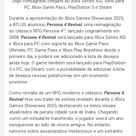
Jogo consagrado chegará ao Xbox Series X|S, Xbox para
PC, Xbox Game Pass, PlayStation 5 e Steam
Durante a apresentação do Xbox Games Showcase 2025,
a ATLUS anunciou
Persona 4 Revival
, uma reimaginação
do clássico RPG
Persona 4™
, lançado originalmente em
2008.
Persona 4 Revival
será lançado para Xbox Series X|S
e Xbox para PC com suporte ao Xbox Game Pass
Ultimate, PC Game Pass e Xbox Play Anywhere desde o
primeiro dia, e poderá ser adicionado à lista de desejos
ainda hoje. O game também será lançado para PlayStation
5 e PC, via Steam, com a possibilidade de adicionar à lista
de desejos nessas plataformas em um momento
posterior.
Como remake de um RPG moderno e clássico,
Persona 4
Revival
teve seu trailer de estreia revelado durante o Xbox
Games Showcase 2025, destacando os belos visuais
atualizados da pacata cidade rural de Inaba. Chegando
como um estudante transferido, o jogador viverá um ano
inesquecível ao lado de novos amigos. No entanto,
rumores sobre assassinatos misteriosos e um estranho