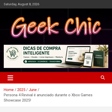
Skip
Saturday, August 8, 2026
to
content
Tecnologia, games, gadgets, apps, novidades e design
Geek Chic
Home
2025
June
Persona 4 Revival é anunciado durante o Xbox Games
Showcase 2025!