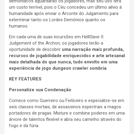
demoníacos aguardarão os jogadores, mas seu uso terá
um custo terrível, pois o Céu concedeu um último alívio à
humanidade após enviar o Arconte do Julgamento para
exterminar tanto os Lordes Demônios quanto os
humanos.
Em cada uma de suas incursões em HellSlave II:
Judgement of the Archon, os jogadores terão a
oportunidade de descobrir
uma narração mais profunda,
recursos de jogabilidade enriquecidos e arte artesanal
mais detalhada do que nunca, tudo envolto em uma
experiência de jogo dungeon crawler sombria
.
KEY FEATURES
Personalize sua Condenação
Comece como Guerreiro ou Feiticeiro e especialize-se em
seis classes mortais, de assassinos espectrais a magos
portadores de pragas. Misture e combine poderes em uma
árvore de talentos flexível e abra seu caminho através do
fogo e da fúria.