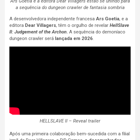
Ars Goetia e a editora Dear Villagers estão se unindo para
a sequência do dungeon crawler de fantasia sombria
A desenvolvedora independente francesa
Ars Goetia
, e a
editora
Dear Villagers
, têm o orgulho de revelar
HellSlave
II: Judgement of the Archon
.
A sequência do demoníaco
dungeon crawler será
lançada em 2026
.
HELLSLAVE II – Reveal trailer
Após uma primeira colaboração bem-sucedida com a filial