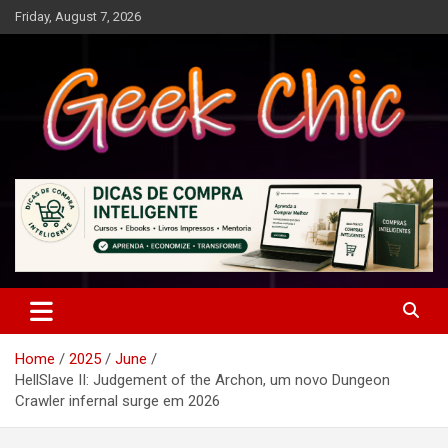
Skip
Friday, August 7, 2026
to
content
Tecnologia, games, gadgets, apps, novidades e design
Geek Chic
Home
2025
June
HellSlave II: Judgement of the Archon, um novo Dungeon
Crawler infernal surge em 2026