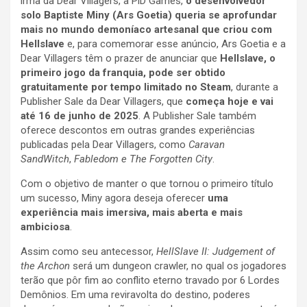
irmã da Dear Villagers, a PiD Games,
o desenvolvedor
solo Baptiste Miny (Ars Goetia) queria se aprofundar
mais no mundo demoníaco artesanal que criou com
Hellslave
e, para comemorar esse anúncio, Ars Goetia e a
Dear Villagers têm o prazer de anunciar que
Hellslave, o
primeiro jogo da franquia, pode ser obtido
gratuitamente por tempo limitado no Steam
, durante a
Publisher Sale da Dear Villagers, que
começa hoje e vai
até 16 de junho de 2025
. A Publisher Sale também
oferece descontos em outras grandes experiências
publicadas pela Dear Villagers, como
Caravan
SandWitch
,
Fabledom e The Forgotten City
.
Com o objetivo de manter o que tornou o primeiro título
um sucesso, Miny agora deseja oferecer
uma
experiência mais imersiva, mais aberta e mais
ambiciosa
.
Assim como seu antecessor,
HellSlave II: Judgement of
the Archon
será um dungeon crawler, no qual os jogadores
terão que pôr fim ao conflito eterno travado por 6 Lordes
Demônios. Em uma reviravolta do destino, poderes