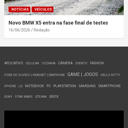
.NOTÍCIAS
.VEÍCULOS
Novo BMW X5 entra na fase final de testes
16/06/2026
Redação
APLICATIVO
CÂMERA
FASHION
CELULAR
COZINHA
EVENTO
GAME | JOGOS
FONE DE OUVIDO | HEADSET | EARPHONE
HELLO KITTY
NOTEBOOK
PC
PLAYSTATION
SAMSUNG
SMARTPHONE
iPHONE
LG
STEAM
XBOX
SONY
STAR WARS