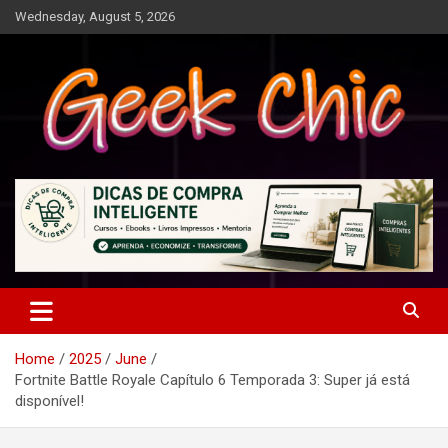
Skip
Wednesday, August 5, 2026
to
content
Tecnologia, games, gadgets, apps, novidades e design
Geek Chic
Home
2025
June
Fortnite Battle Royale Capítulo 6 Temporada 3: Super já está
disponível!