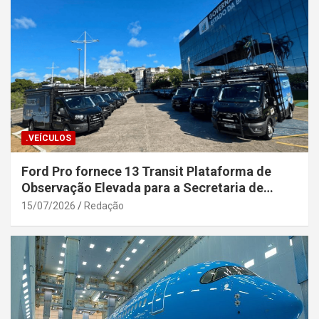
.VEÍCULOS
Ford Pro fornece 13 Transit Plataforma de
Observação Elevada para a Secretaria de
Segurança Pública da Bahia
15/07/2026
Redação