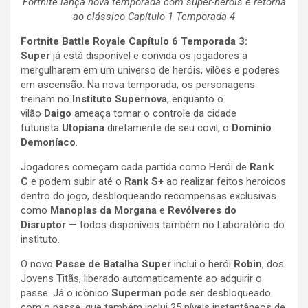
Fortnite lança nova temporada com super-heróis e retorna
ao clássico Capítulo 1 Temporada 4
Fortnite Battle Royale Capítulo 6 Temporada 3:
Super
já está disponível e convida os jogadores a
mergulharem em um universo de heróis, vilões e poderes
em ascensão. Na nova temporada, os personagens
treinam no
Instituto Supernova
, enquanto o
vilão
Daigo
ameaça tomar o controle da cidade
futurista
Utopiana
diretamente de seu covil, o
Domínio
Demoníaco
.
Jogadores começam cada partida como Herói de
Rank
C
e podem subir até o
Rank S+
ao realizar feitos heroicos
dentro do jogo, desbloqueando recompensas exclusivas
como
Manoplas da Morgana
e
Revólveres do
Disruptor
— todos disponíveis também no Laboratório do
instituto.
O novo
Passe de Batalha Super
inclui o herói
Robin
, dos
Jovens Titãs, liberado automaticamente ao adquirir o
passe. Já o icônico
Superman
pode ser desbloqueado
com o passe, que também inclui 25 níveis instantâneos de