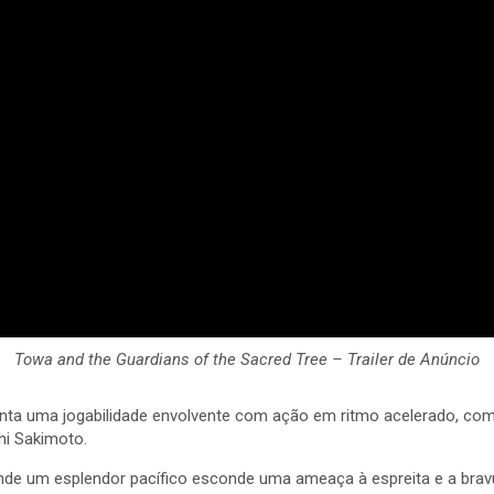
Towa and the Guardians of the Sacred Tree – Trailer de Anúncio
nta uma jogabilidade envolvente com ação em ritmo acelerado, co
shi Sakimoto.
de um esplendor pacífico esconde uma ameaça à espreita e a bravur