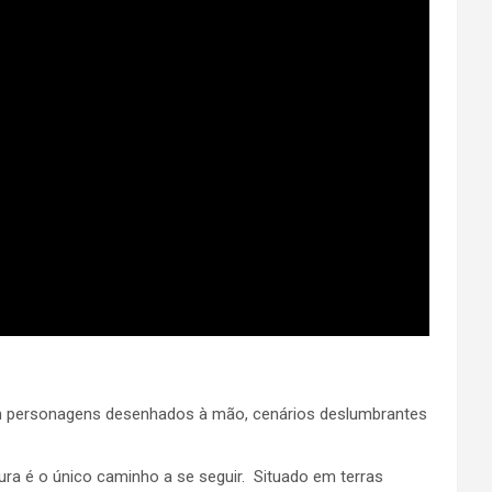
m personagens desenhados à mão, cenários deslumbrantes
a é o único caminho a se seguir. Situado em terras