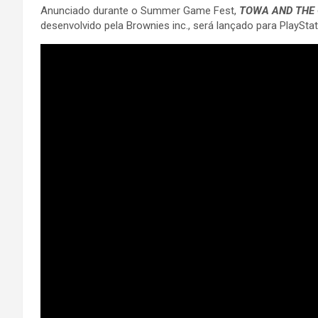
Anunciado durante o Summer Game Fest,
TOWA AND THE 
desenvolvido pela Brownies inc., será lançado para PlaySt