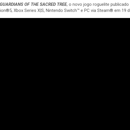
GUARDIANS OF THE SACRED TREE
, o novo jogo roguelite publicad
ation®5, Xbox Series X|S, Nintendo Switch™ e PC via Steam® em 19 