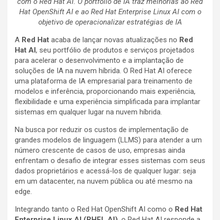
com o Red Hat AI. O portfólio de IA traz melhorias ao Red
Hat OpenShift AI e ao Red Hat Enterprise Linux AI com o
objetivo de operacionalizar estratégias de IA
A
Red Hat
acaba de lançar novas atualizações no
Red
Hat AI
, seu portfólio de produtos e serviços projetados
para acelerar o desenvolvimento e a implantação de
soluções de IA na nuvem híbrida. O Red Hat AI oferece
uma plataforma de IA empresarial para treinamento de
modelos e inferência, proporcionando mais experiência,
flexibilidade e uma experiência simplificada para implantar
sistemas em qualquer lugar na nuvem híbrida.
Na busca por reduzir os custos de implementação de
grandes modelos de linguagem (LLMS) para atender a um
número crescente de casos de uso, empresas ainda
enfrentam o desafio de integrar esses sistemas com seus
dados proprietários e acessá-los de qualquer lugar: seja
em um datacenter, na nuvem pública ou até mesmo na
edge.
Integrando tanto o Red Hat OpenShift AI como o
Red Hat
Enterprise Linux AI (RHEL AI)
, o Red Hat AI responde a