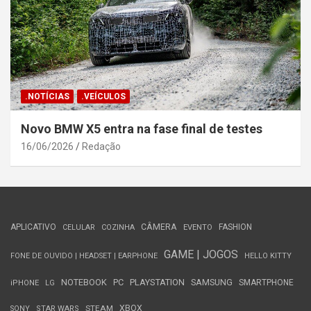
.NOTÍCIAS
.VEÍCULOS
Novo BMW X5 entra na fase final de testes
16/06/2026
Redação
APLICATIVO
CÂMERA
FASHION
CELULAR
COZINHA
EVENTO
GAME | JOGOS
FONE DE OUVIDO | HEADSET | EARPHONE
HELLO KITTY
NOTEBOOK
PC
PLAYSTATION
SAMSUNG
SMARTPHONE
iPHONE
LG
STEAM
XBOX
SONY
STAR WARS