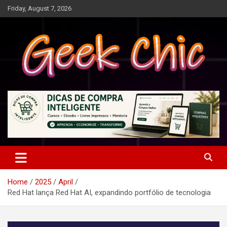
Skip
Friday, August 7, 2026
to
content
Tecnologia, games, gadgets, apps, novidades e design
Geek Chic
Home
2025
April
Red Hat lança Red Hat AI, expandindo portfólio de tecnologia