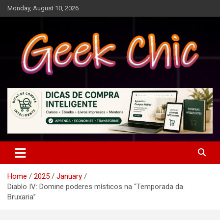
Skip
Monday, August 10, 2026
to
content
Tecnologia, games, gadgets, apps, novidades e design
Geek Chic
Home
2025
January
Diablo IV: Domine poderes místicos na “Temporada da
Bruxaria”