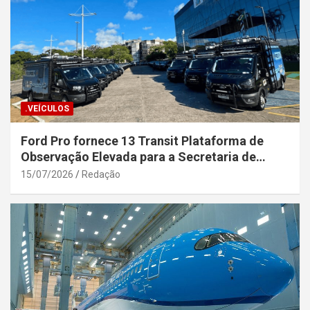
.VEÍCULOS
Ford Pro fornece 13 Transit Plataforma de
Observação Elevada para a Secretaria de
Segurança Pública da Bahia
15/07/2026
Redação