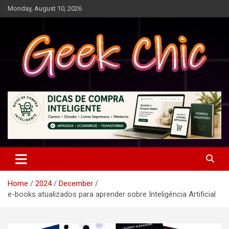
Skip
Monday, August 10, 2026
to
content
Tecnologia, games, gadgets, apps, novidades e design
Geek Chic
Home
2024
December
e-books atualizados para aprender sobre Inteligência Artificial